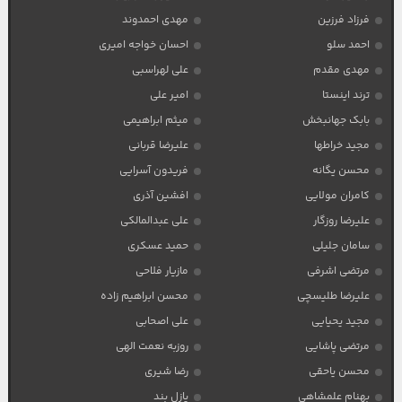
فرزاد فرزین
مهدی احمدوند
احمد سلو
احسان خواجه امیری
مهدی مقدم
علی لهراسبی
ترند اینستا
امیر علی
بابک جهانبخش
میثم ابراهیمی
مجید خراطها
علیرضا قربانی
محسن یگانه
فریدون آسرایی
کامران مولایی
افشین آذری
علیرضا روزگار
علی عبدالمالکی
سامان جلیلی
حمید عسکری
مرتضی اشرفی
مازیار فلاحی
علیرضا طلیسچی
محسن ابراهیم زاده
مجید یحیایی
علی اصحابی
مرتضی پاشایی
روزبه نعمت الهی
محسن یاحقی
رضا شیری
بهنام علمشاهی
پازل بند