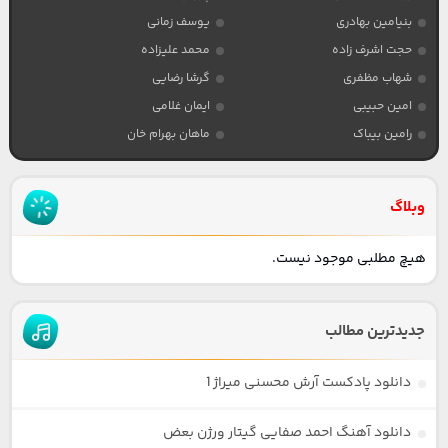
بنیامین بهادری
یوسف زمانی
حجت اشرف زاده
محمد علیزاده
شهاب مظفری
گرشا رضایی
امین حبیبی
ایمان غلامی
رامین بیباک
ماهان بهرام خان
وبلاگ
هیچ مطلبی موجود نیست.
جدیدترین مطالب
دانلود پادکست آرش محسنی میراژ 1
دانلود آهنگ احمد صفایی گیتار ورژن بعض