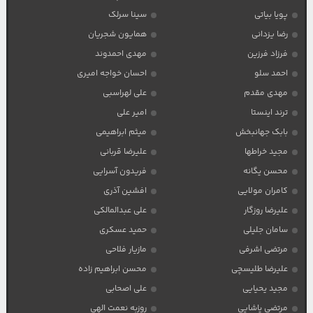
پویا بیاتی
سینا سرلک
رضا یزدانی
همایون شجریان
فرزاد فرزین
مهدی احمدوند
احمد سلو
احسان خواجه امیری
مهدی مقدم
علی لهراسبی
ترند اینستا
امیر علی
بابک جهانبخش
میثم ابراهیمی
مجید خراطها
علیرضا قربانی
محسن یگانه
فریدون آسرایی
کامران مولایی
افشین آذری
علیرضا روزگار
علی عبدالمالکی
سامان جلیلی
حمید عسکری
مرتضی اشرفی
مازیار فلاحی
علیرضا طلیسچی
محسن ابراهیم زاده
مجید یحیایی
علی اصحابی
مرتضی پاشایی
روزبه نعمت الهی