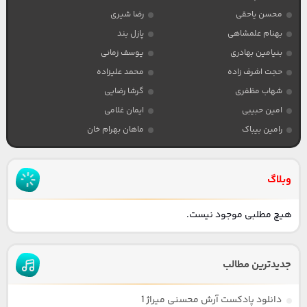
محسن یاحقی
رضا شیری
بهنام علمشاهی
پازل بند
بنیامین بهادری
یوسف زمانی
حجت اشرف زاده
محمد علیزاده
شهاب مظفری
گرشا رضایی
امین حبیبی
ایمان غلامی
رامین بیباک
ماهان بهرام خان
وبلاگ
هیچ مطلبی موجود نیست.
جدیدترین مطالب
دانلود پادکست آرش محسنی میراژ 1