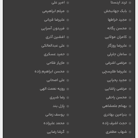
ترند اینستا
امیر علی
بابک جهانبخش
میثم ابراهیمی
مجید خراطها
علیرضا قربانی
محسن یگانه
فریدون آسرایی
کامران مولایی
افشین آذری
علیرضا روزگار
علی عبدالمالکی
سامان جلیلی
حمید عسکری
مرتضی اشرفی
مازیار فلاحی
علیرضا طلیسچی
محسن ابراهیم زاده
مجید یحیایی
علی اصحابی
مرتضی پاشایی
روزبه نعمت الهی
محسن یاحقی
رضا شیری
بهنام علمشاهی
پازل بند
بنیامین بهادری
یوسف زمانی
حجت اشرف زاده
محمد علیزاده
شهاب مظفری
گرشا رضایی