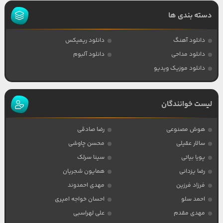
دسته بندی ها
دانلود آهنگ
دانلود ریمیکس
دانلود مداحی
دانلود آلبوم
دانلود موزیک ویدیو
لیست خوانندگان
هوش مصنوعی
رضا صادقی
سالار عقیلی
محسن چاوشی
پویا بیاتی
سینا سرلک
رضا یزدانی
همایون شجریان
فرزاد فرزین
مهدی احمدوند
احمد سلو
احسان خواجه امیری
مهدی مقدم
علی لهراسبی