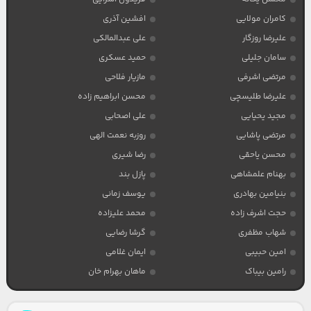
کامران مولایی
افشین آذری
علیرضا روزگار
علی عبدالمالکی
سامان جلیلی
حمید عسکری
مرتضی اشرفی
مازیار فلاحی
علیرضا طلیسچی
محسن ابراهیم زاده
مجید یحیایی
علی اصحابی
مرتضی پاشایی
روزبه نعمت الهی
محسن یاحقی
رضا شیری
بهنام علمشاهی
پازل بند
بنیامین بهادری
یوسف زمانی
حجت اشرف زاده
محمد علیزاده
شهاب مظفری
گرشا رضایی
امین حبیبی
ایمان غلامی
رامین بیباک
ماهان بهرام خان