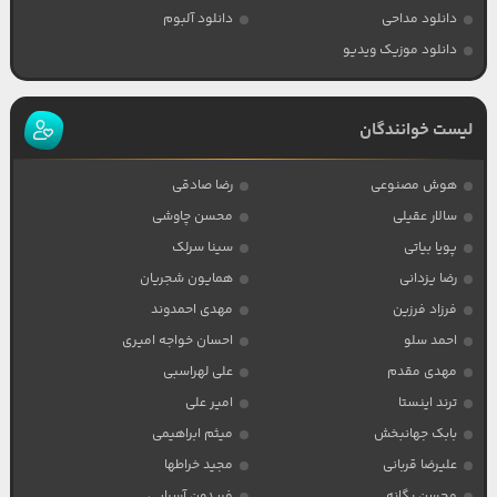
دانلود مداحی
دانلود آلبوم
دانلود موزیک ویدیو
لیست خوانندگان
هوش مصنوعی
رضا صادقی
سالار عقیلی
محسن چاوشی
پویا بیاتی
سینا سرلک
رضا یزدانی
همایون شجریان
فرزاد فرزین
مهدی احمدوند
احمد سلو
احسان خواجه امیری
مهدی مقدم
علی لهراسبی
ترند اینستا
امیر علی
بابک جهانبخش
میثم ابراهیمی
علیرضا قربانی
مجید خراطها
محسن یگانه
فریدون آسرایی