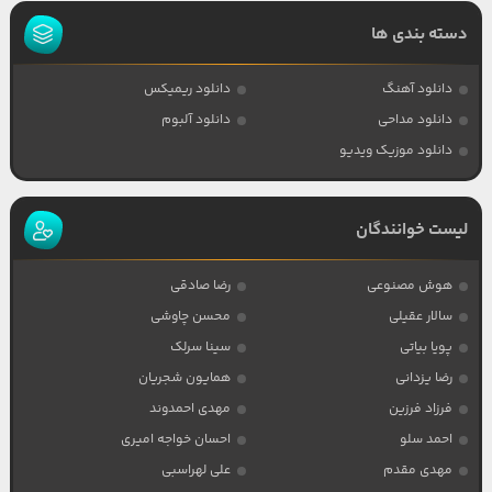
دسته بندی ها
دانلود آهنگ
دانلود ریمیکس
دانلود مداحی
دانلود آلبوم
دانلود موزیک ویدیو
لیست خوانندگان
هوش مصنوعی
رضا صادقی
سالار عقیلی
محسن چاوشی
پویا بیاتی
سینا سرلک
رضا یزدانی
همایون شجریان
فرزاد فرزین
مهدی احمدوند
احمد سلو
احسان خواجه امیری
مهدی مقدم
علی لهراسبی