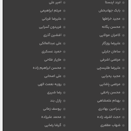
ترند اینستا
امیر علی
بابک جهانبخش
میثم ابراهیمی
مجید خراطها
علیرضا قربانی
محسن یگانه
فریدون آسرایی
کامران مولایی
افشین آذری
علیرضا روزگار
علی عبدالمالکی
سامان جلیلی
حمید عسکری
مرتضی اشرفی
مازیار فلاحی
علیرضا طلیسچی
محسن ابراهیم زاده
مجید یحیایی
علی اصحابی
مرتضی پاشایی
روزبه نعمت الهی
محسن یاحقی
رضا شیری
بهنام علمشاهی
پازل بند
بنیامین بهادری
یوسف زمانی
حجت اشرف زاده
محمد علیزاده
شهاب مظفری
گرشا رضایی