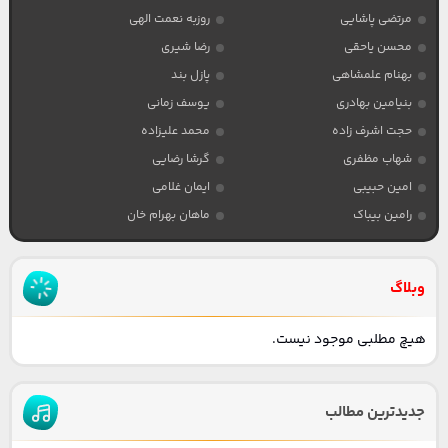
مرتضی پاشایی
روزبه نعمت الهی
محسن یاحقی
رضا شیری
بهنام علمشاهی
پازل بند
بنیامین بهادری
یوسف زمانی
حجت اشرف زاده
محمد علیزاده
شهاب مظفری
گرشا رضایی
امین حبیبی
ایمان غلامی
رامین بیباک
ماهان بهرام خان
وبلاگ
هیچ مطلبی موجود نیست.
جدیدترین مطالب