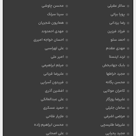
سالار عقیلی
محسن چاوشی
پویا بیاتی
سینا سرلک
رضا یزدانی
همایون شجریان
فرزاد فرزین
مهدی احمدوند
احمد سلو
احسان خواجه امیری
مهدی مقدم
علی لهراسبی
ترند اینستا
امیر علی
بابک جهانبخش
میثم ابراهیمی
مجید خراطها
علیرضا قربانی
محسن یگانه
فریدون آسرایی
کامران مولایی
افشین آذری
علیرضا روزگار
علی عبدالمالکی
سامان جلیلی
حمید عسکری
مرتضی اشرفی
مازیار فلاحی
علیرضا طلیسچی
محسن ابراهیم زاده
مجید یحیایی
علی اصحابی