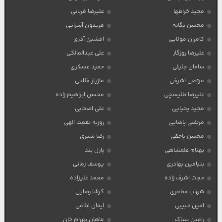
مجید خراطها
علیرضا قربانی
محسن یگانه
فریدون آسرایی
کامران مولایی
افشین آذری
علیرضا روزگار
علی عبدالمالکی
سامان جلیلی
حمید عسکری
مرتضی اشرفی
مازیار فلاحی
علیرضا طلیسچی
محسن ابراهیم زاده
مجید یحیایی
علی اصحابی
مرتضی پاشایی
روزبه نعمت الهی
محسن یاحقی
رضا شیری
بهنام علمشاهی
پازل بند
بنیامین بهادری
یوسف زمانی
حجت اشرف زاده
محمد علیزاده
شهاب مظفری
گرشا رضایی
امین حبیبی
ایمان غلامی
رامین بیباک
ماهان بهرام خان