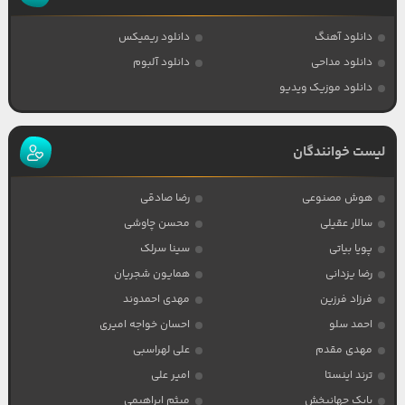
دانلود آهنگ
دانلود ریمیکس
دانلود مداحی
دانلود آلبوم
دانلود موزیک ویدیو
لیست خوانندگان
هوش مصنوعی
رضا صادقی
سالار عقیلی
محسن چاوشی
پویا بیاتی
سینا سرلک
رضا یزدانی
همایون شجریان
فرزاد فرزین
مهدی احمدوند
احمد سلو
احسان خواجه امیری
مهدی مقدم
علی لهراسبی
ترند اینستا
امیر علی
بابک جهانبخش
میثم ابراهیمی