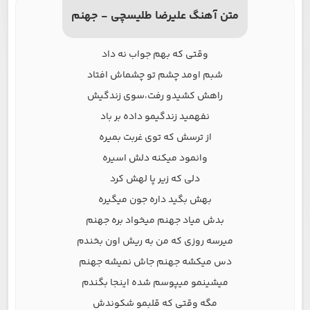
متن آهنگ علیرضا طلیسچی - جهنم
وقتی که بهم جواب نه داد
شبم اومد چشم تو چشماش افتاد
راهش کشیدو رفت،سوی زندگیش
نفهمید زندگیمو داده بر باد
از ترسش که توی غربت بمیره
وانمود میکنه دلش اسیره
دلی که زیر پا لهش کرد
بهش بگید داره جون میگیره
بدش میاد جهنم میخواد بره جهنم
میرسه روزی که من به ریش اون بخندم
دس میکشه جهنم جاش نمیشه جهنم
میشینمو میپوسم شده اینجا بگندم
مگه وقتی که قلبمو شکوندش