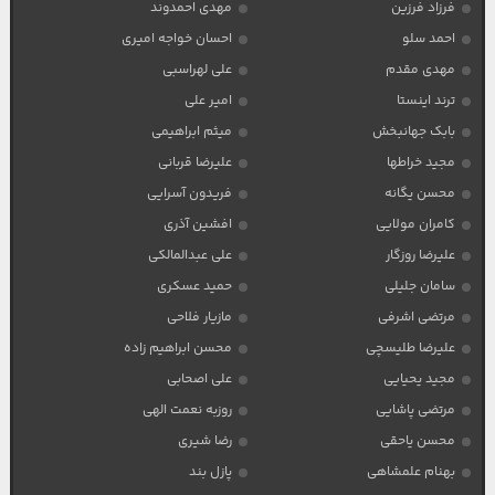
فرزاد فرزین
مهدی احمدوند
احمد سلو
احسان خواجه امیری
مهدی مقدم
علی لهراسبی
ترند اینستا
امیر علی
بابک جهانبخش
میثم ابراهیمی
مجید خراطها
علیرضا قربانی
محسن یگانه
فریدون آسرایی
کامران مولایی
افشین آذری
علیرضا روزگار
علی عبدالمالکی
سامان جلیلی
حمید عسکری
مرتضی اشرفی
مازیار فلاحی
علیرضا طلیسچی
محسن ابراهیم زاده
مجید یحیایی
علی اصحابی
مرتضی پاشایی
روزبه نعمت الهی
محسن یاحقی
رضا شیری
بهنام علمشاهی
پازل بند