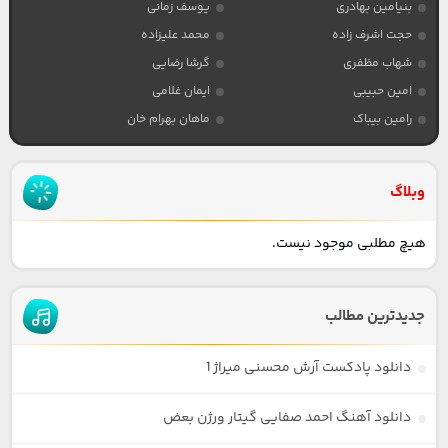
بنیامین بهادری
یوسف زمانی
حجت اشرف زاده
محمد علیزاده
شهاب مظفری
گرشا رضایی
امین حبیبی
ایمان غلامی
رامین بیباک
ماهان بهرام خان
وبلاگ
هیچ مطلبی موجود نیست.
جدیدترین مطالب
دانلود پادکست آرش محسنی میراژ 1
دانلود آهنگ احمد صفایی گیتار ورژن بعض