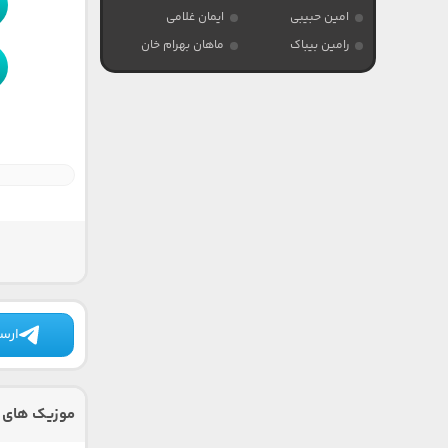
امین حبیبی
ایمان غلامی
رامین بیباک
ماهان بهرام خان
ارسا
موزیک های 