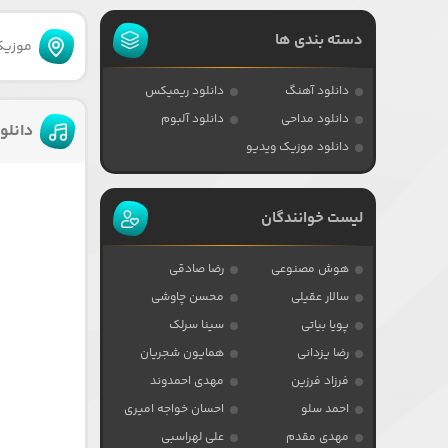
دسته بندی ها
موزیکا
دانلود آهنگ
دانلود ریمیکس
دانلود مداحی
دانلود آلبوم
دانلو
دانلود موزیک ویدیو
لیست خوانندگان
هوش مصنوعی
رضا صادقی
سالار عقیلی
محسن چاوشی
پویا بیاتی
سینا سرلک
رضا یزدانی
همایون شجریان
فرزاد فرزین
مهدی احمدوند
احمد سلو
احسان خواجه امیری
مهدی مقدم
علی لهراسبی