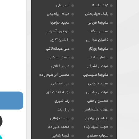
ترند اینستا
امیر علی
بابک جهانبخش
میثم ابراهیمی
علیرضا قربانی
مجید خراطها
محسن یگانه
فریدون آسرایی
کامران مولایی
افشین آذری
علیرضا روزگار
علی عبدالمالکی
سامان جلیلی
حمید عسکری
مرتضی اشرفی
مازیار فلاحی
علیرضا طلیسچی
محسن ابراهیم زاده
مجید یحیایی
علی اصحابی
مرتضی پاشایی
روزبه نعمت الهی
محسن یاحقی
رضا شیری
بهنام علمشاهی
پازل بند
بنیامین بهادری
یوسف زمانی
حجت اشرف زاده
محمد علیزاده
شهاب مظفری
گرشا رضایی