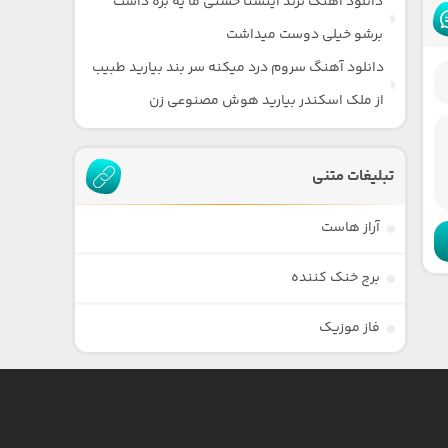
دانلود آهنگ ترند اینستا حسنی ما یه بره داشت
برشو خیلی دوست میداشت
دانلود آهنگ سروم درد میکنه سر بند بیارید طبیب
از ملک اسکندر بیارید هوش مصنوعی زن
تبلیغات متنی
آراز هاست
برج خنک کننده
فاز موزیک