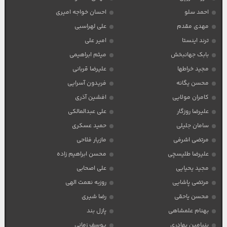
احمد سلو
احسان خواجه امیری
مهدی مقدم
علی لهراسبی
ترند اینستا
امیر علی
بابک جهانبخش
میثم ابراهیمی
مجید خراطها
علیرضا قربانی
محسن یگانه
فریدون آسرایی
کامران مولایی
افشین آذری
علیرضا روزگار
علی عبدالمالکی
سامان جلیلی
حمید عسکری
مرتضی اشرفی
مازیار فلاحی
علیرضا طلیسچی
محسن ابراهیم زاده
مجید یحیایی
علی اصحابی
مرتضی پاشایی
روزبه نعمت الهی
محسن یاحقی
رضا شیری
بهنام علمشاهی
پازل بند
بنیامین بهادری
یوسف زمانی