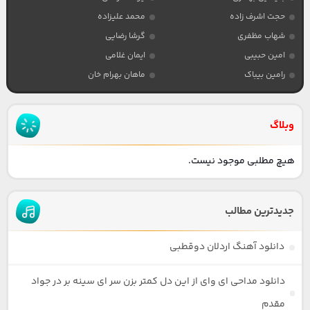
حجت اشرف زاده
محمد علیزاده
شهاب مظفری
گرشا رضایی
امین حبیبی
ایمان غلامی
رامین بیباک
ماهان بهرام خان
وبلاگ
هیچ مطلبی موجود نیست.
جدیدترین مطالب
دانلود آهنگ اردلان دوقطبی
دانلود مداحی ای وای از این دل کمتر بزن سر ای سینه بر در جواد
مقدم