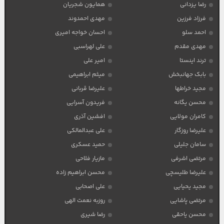
رضا یزدانی
همایون شجریان
فرزاد فرزین
مهدی احمدوند
احمد سلو
احسان خواجه امیری
مهدی مقدم
علی لهراسبی
ترند اینستا
امیر علی
بابک جهانبخش
میثم ابراهیمی
مجید خراطها
علیرضا قربانی
محسن یگانه
فریدون آسرایی
کامران مولایی
افشین آذری
علیرضا روزگار
علی عبدالمالکی
سامان جلیلی
حمید عسکری
مرتضی اشرفی
مازیار فلاحی
علیرضا طلیسچی
محسن ابراهیم زاده
مجید یحیایی
علی اصحابی
مرتضی پاشایی
روزبه نعمت الهی
محسن یاحقی
رضا شیری