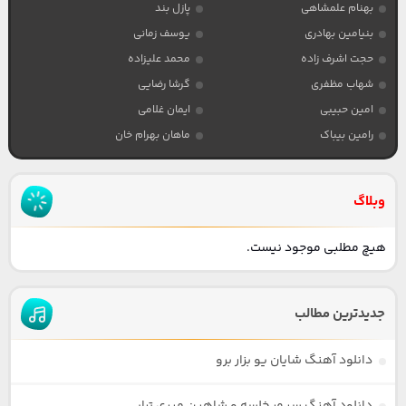
بهنام علمشاهی
پازل بند
بنیامین بهادری
یوسف زمانی
حجت اشرف زاده
محمد علیزاده
شهاب مظفری
گرشا رضایی
امین حبیبی
ایمان غلامی
رامین بیباک
ماهان بهرام خان
وبلاگ
هیچ مطلبی موجود نیست.
جدیدترین مطالب
دانلود آهنگ شایان یو بزار برو