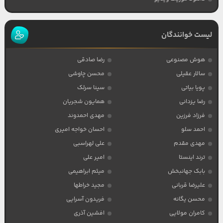
لیست خوانندگان
هوش مصنوعی
رضا صادقی
سالار عقیلی
محسن چاوشی
پویا بیاتی
سینا سرلک
رضا یزدانی
همایون شجریان
فرزاد فرزین
مهدی احمدوند
احمد سلو
احسان خواجه امیری
مهدی مقدم
علی لهراسبی
ترند اینستا
امیر علی
بابک جهانبخش
میثم ابراهیمی
علیرضا قربانی
مجید خراطها
محسن یگانه
فریدون آسرایی
کامران مولایی
افشین آذری