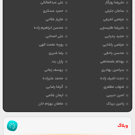
علیرضا روزگار
علی عبدالمالکی
سامان جلیلی
حمید عسکری
مرتضی اشرفی
مازیار فلاحی
علیرضا طلیسچی
محسن ابراهیم زاده
مجید یحیایی
علی اصحابی
مرتضی پاشایی
روزبه نعمت الهی
محسن یاحقی
رضا شیری
بهنام علمشاهی
پازل بند
بنیامین بهادری
یوسف زمانی
حجت اشرف زاده
محمد علیزاده
شهاب مظفری
گرشا رضایی
امین حبیبی
ایمان غلامی
رامین بیباک
ماهان بهرام خان
وبلاگ