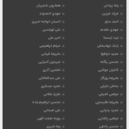
رضا یزدانی
همایون شجریان
فرزاد فرزین
مهدی احمدوند
احمد سلو
احسان خواجه امیری
مهدی مقدم
علی لهراسبی
ترند اینستا
امیر علی
بابک جهانبخش
میثم ابراهیمی
مجید خراطها
علیرضا قربانی
محسن یگانه
فریدون آسرایی
کامران مولایی
افشین آذری
علیرضا روزگار
علی عبدالمالکی
سامان جلیلی
حمید عسکری
مرتضی اشرفی
مازیار فلاحی
علیرضا طلیسچی
محسن ابراهیم زاده
مجید یحیایی
علی اصحابی
مرتضی پاشایی
روزبه نعمت الهی
محسن یاحقی
رضا شیری