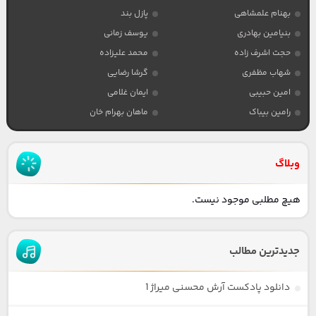
بهنام علمشاهی
پازل بند
بنیامین بهادری
یوسف زمانی
حجت اشرف زاده
محمد علیزاده
شهاب مظفری
گرشا رضایی
امین حبیبی
ایمان غلامی
رامین بیباک
ماهان بهرام خان
وبلاگ
هیچ مطلبی موجود نیست.
جدیدترین مطالب
دانلود پادکست آرش محسنی میراژ 1