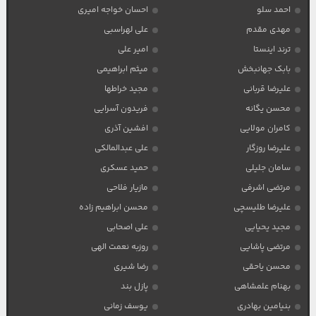
احمد سلو
احسان خواجه امیری
مهدی مقدم
علی لهراسبی
ترند اینستا
امیر علی
بابک جهانبخش
میثم ابراهیمی
علیرضا قربانی
مجید خراطها
محسن یگانه
فریدون آسرایی
کامران مولایی
افشین آذری
علیرضا روزگار
علی عبدالمالکی
سامان جلیلی
حمید عسکری
مرتضی اشرفی
مازیار فلاحی
علیرضا طلیسچی
محسن ابراهیم زاده
مجید یحیایی
علی اصحابی
مرتضی پاشایی
روزبه نعمت الهی
محسن یاحقی
رضا شیری
بهنام علمشاهی
پازل بند
بنیامین بهادری
یوسف زمانی