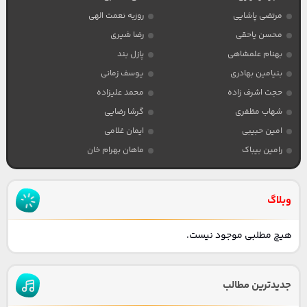
مرتضی پاشایی
روزبه نعمت الهی
محسن یاحقی
رضا شیری
بهنام علمشاهی
پازل بند
بنیامین بهادری
یوسف زمانی
حجت اشرف زاده
محمد علیزاده
شهاب مظفری
گرشا رضایی
امین حبیبی
ایمان غلامی
رامین بیباک
ماهان بهرام خان
وبلاگ
هیچ مطلبی موجود نیست.
جدیدترین مطالب