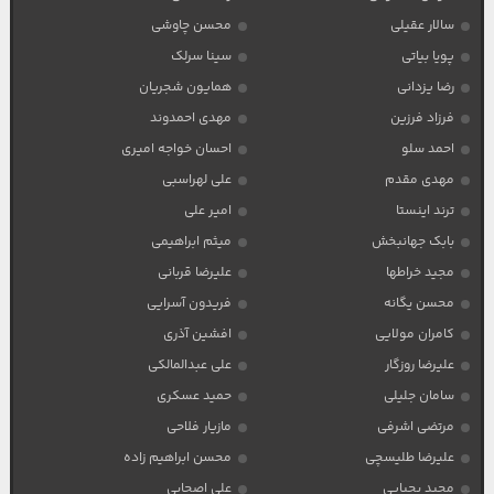
سالار عقیلی
محسن چاوشی
پویا بیاتی
سینا سرلک
رضا یزدانی
همایون شجریان
فرزاد فرزین
مهدی احمدوند
احمد سلو
احسان خواجه امیری
مهدی مقدم
علی لهراسبی
ترند اینستا
امیر علی
بابک جهانبخش
میثم ابراهیمی
مجید خراطها
علیرضا قربانی
محسن یگانه
فریدون آسرایی
کامران مولایی
افشین آذری
علیرضا روزگار
علی عبدالمالکی
سامان جلیلی
حمید عسکری
مرتضی اشرفی
مازیار فلاحی
علیرضا طلیسچی
محسن ابراهیم زاده
مجید یحیایی
علی اصحابی