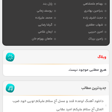
بهنام علمشاهی
پازل بند
بنیامین بهادری
یوسف زمانی
حجت اشرف زاده
محمد علیزاده
شهاب مظفری
گرشا رضایی
امین حبیبی
ایمان غلامی
رامین بیباک
ماهان بهرام خان
وبلاگ
هیچ مطلبی موجود نیست.
جدیدترین مطالب
دانلود آهنگ اومده قند و عسل آخ سلام علیکم تویی خود ضرب
المثل آخ سلام علیکم امید عقابی