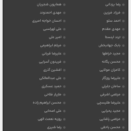
رضا یزدانی
همایون شجریان
فرزاد فرزین
مهدی احمدوند
احمد سلو
احسان خواجه امیری
مهدی مقدم
علی لهراسبی
ترند اینستا
امیر علی
بابک جهانبخش
میثم ابراهیمی
مجید خراطها
علیرضا قربانی
محسن یگانه
فریدون آسرایی
کامران مولایی
افشین آذری
علیرضا روزگار
علی عبدالمالکی
سامان جلیلی
حمید عسکری
مرتضی اشرفی
مازیار فلاحی
علیرضا طلیسچی
محسن ابراهیم زاده
مجید یحیایی
علی اصحابی
مرتضی پاشایی
روزبه نعمت الهی
محسن یاحقی
رضا شیری