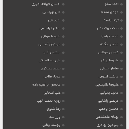
احمد سلو
احسان خواجه امیری
مهدی مقدم
علی لهراسبی
ترند اینستا
امیر علی
بابک جهانبخش
میثم ابراهیمی
مجید خراطها
علیرضا قربانی
محسن یگانه
فریدون آسرایی
کامران مولایی
افشین آذری
علیرضا روزگار
علی عبدالمالکی
سامان جلیلی
حمید عسکری
مرتضی اشرفی
مازیار فلاحی
علیرضا طلیسچی
محسن ابراهیم زاده
مجید یحیایی
علی اصحابی
مرتضی پاشایی
روزبه نعمت الهی
محسن یاحقی
رضا شیری
بهنام علمشاهی
پازل بند
بنیامین بهادری
یوسف زمانی