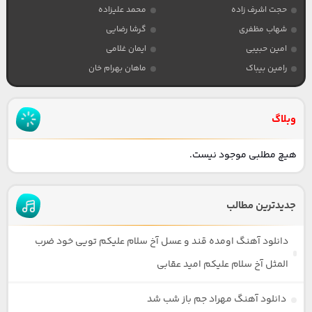
حجت اشرف زاده
محمد علیزاده
شهاب مظفری
گرشا رضایی
امین حبیبی
ایمان غلامی
رامین بیباک
ماهان بهرام خان
وبلاگ
هیچ مطلبی موجود نیست.
جدیدترین مطالب
دانلود آهنگ اومده قند و عسل آخ سلام علیکم تویی خود ضرب
المثل آخ سلام علیکم امید عقابی
دانلود آهنگ مهراد جم باز شب شد