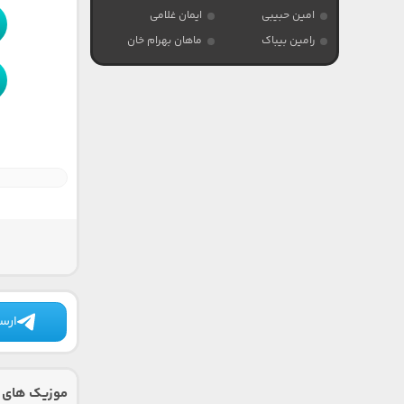
امین حبیبی
ایمان غلامی
رامین بیباک
ماهان بهرام خان
ارسا
موزیک های د