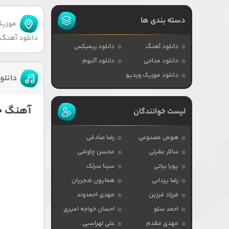
دسته بندی ها
موزیکا
دانلود آهنگ 
دانلود آهنگ
دانلود ریمیکس
دانلود مداحی
دانلود آلبوم
دانلود موزیک ویدیو
دانلو
آهنگ حا
لیست خوانندگان
هوش مصنوعی
رضا صادقی
سالار عقیلی
محسن چاوشی
پویا بیاتی
سینا سرلک
رضا یزدانی
همایون شجریان
فرزاد فرزین
مهدی احمدوند
احمد سلو
احسان خواجه امیری
مهدی مقدم
علی لهراسبی