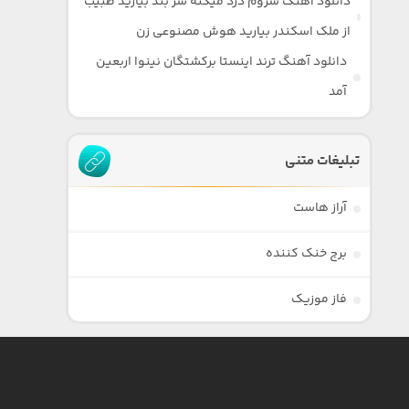
دانلود آهنگ سروم درد میکنه سر بند بیارید طبیب
از ملک اسکندر بیارید هوش مصنوعی زن
دانلود آهنگ ترند اینستا برکشتگان نینوا اربعین
آمد
تبلیغات متنی
آراز هاست
برج خنک کننده
فاز موزیک