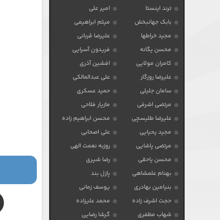
ترند اینستا
امیر علی
بابک جهانبخش
میثم ابراهیمی
مجید خراطها
علیرضا قربانی
محسن یگانه
فریدون آسرایی
کامران مولایی
افشین آذری
علیرضا روزگار
علی عبدالمالکی
سامان جلیلی
حمید عسکری
مرتضی اشرفی
مازیار فلاحی
علیرضا طلیسچی
محسن ابراهیم زاده
مجید یحیایی
علی اصحابی
مرتضی پاشایی
روزبه نعمت الهی
محسن یاحقی
رضا شیری
بهنام علمشاهی
پازل بند
بنیامین بهادری
یوسف زمانی
حجت اشرف زاده
محمد علیزاده
شهاب مظفری
گرشا رضایی