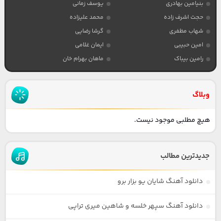
بنیامین بهادری
یوسف زمانی
حجت اشرف زاده
محمد علیزاده
شهاب مظفری
گرشا رضایی
امین حبیبی
ایمان غلامی
رامین بیباک
ماهان بهرام خان
وبلاگ
هیچ مطلبی موجود نیست.
جدیدترین مطالب
دانلود آهنگ شایان یو بزار برو
دانلود آهنگ سپهر خلسه و شاهین میری تراپی