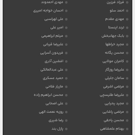
فرزاد فرزین
مهدی احمدوند
احمد سلو
احسان خواجه امیری
مهدی مقدم
علی لهراسبی
ترند اینستا
امیر علی
بابک جهانبخش
میثم ابراهیمی
مجید خراطها
علیرضا قربانی
محسن یگانه
فریدون آسرایی
کامران مولایی
افشین آذری
علیرضا روزگار
علی عبدالمالکی
سامان جلیلی
حمید عسکری
مرتضی اشرفی
مازیار فلاحی
علیرضا طلیسچی
محسن ابراهیم زاده
مجید یحیایی
علی اصحابی
مرتضی پاشایی
روزبه نعمت الهی
محسن یاحقی
رضا شیری
بهنام علمشاهی
پازل بند