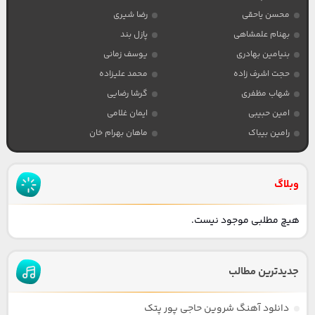
محسن یاحقی
رضا شیری
بهنام علمشاهی
پازل بند
بنیامین بهادری
یوسف زمانی
حجت اشرف زاده
محمد علیزاده
شهاب مظفری
گرشا رضایی
امین حبیبی
ایمان غلامی
رامین بیباک
ماهان بهرام خان
وبلاگ
هیچ مطلبی موجود نیست.
جدیدترین مطالب
دانلود آهنگ شروین حاجی پور پتک