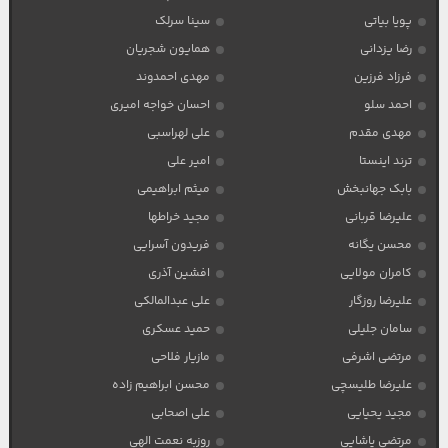
پویا بیاتی
سینا سرلک
رضا یزدانی
همایون شجریان
فرزاد فرزین
مهدی احمدوند
احمد سلو
احسان خواجه امیری
مهدی مقدم
علی لهراسبی
ترند اینستا
امیر علی
بابک جهانبخش
میثم ابراهیمی
علیرضا قربانی
مجید خراطها
محسن یگانه
فریدون آسرایی
کامران مولایی
افشین آذری
علیرضا روزگار
علی عبدالمالکی
سامان جلیلی
حمید عسکری
مرتضی اشرفی
مازیار فلاحی
علیرضا طلیسچی
محسن ابراهیم زاده
مجید یحیایی
علی اصحابی
مرتضی پاشایی
روزبه نعمت الهی