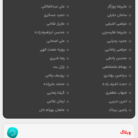
علیرضا روزگار
علی عبدالمالکی
سامان جلیلی
حمید عسکری
مرتضی اشرفی
مازیار فلاحی
علیرضا طلیسچی
محسن ابراهیم زاده
مجید یحیایی
علی اصحابی
مرتضی پاشایی
روزبه نعمت الهی
محسن یاحقی
رضا شیری
بهنام علمشاهی
پازل بند
بنیامین بهادری
یوسف زمانی
حجت اشرف زاده
محمد علیزاده
شهاب مظفری
گرشا رضایی
امین حبیبی
ایمان غلامی
رامین بیباک
ماهان بهرام خان
وبلاگ