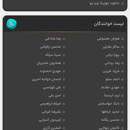
دانلود موزیک ویدیو
لیست خوانندگان
هوش مصنوعی
رضا صادقی
سالار عقیلی
محسن چاوشی
پویا بیاتی
سینا سرلک
رضا یزدانی
همایون شجریان
فرزاد فرزین
مهدی احمدوند
احمد سلو
احسان خواجه امیری
مهدی مقدم
علی لهراسبی
ترند اینستا
امیر علی
بابک جهانبخش
میثم ابراهیمی
مجید خراطها
علیرضا قربانی
محسن یگانه
فریدون آسرایی
کامران مولایی
افشین آذری