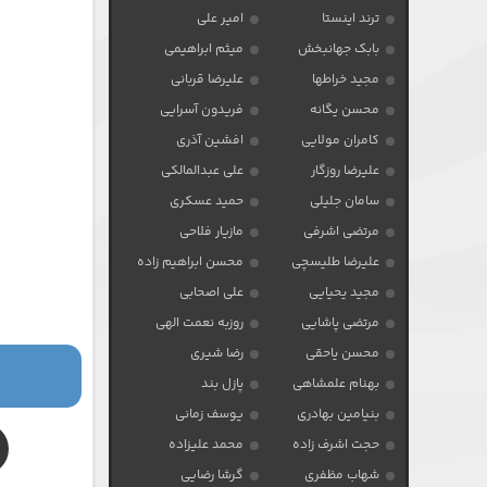
ترند اینستا
امیر علی
بابک جهانبخش
میثم ابراهیمی
مجید خراطها
علیرضا قربانی
محسن یگانه
فریدون آسرایی
کامران مولایی
افشین آذری
علیرضا روزگار
علی عبدالمالکی
سامان جلیلی
حمید عسکری
مرتضی اشرفی
مازیار فلاحی
علیرضا طلیسچی
محسن ابراهیم زاده
مجید یحیایی
علی اصحابی
مرتضی پاشایی
روزبه نعمت الهی
محسن یاحقی
رضا شیری
بهنام علمشاهی
پازل بند
بنیامین بهادری
یوسف زمانی
حجت اشرف زاده
محمد علیزاده
شهاب مظفری
گرشا رضایی