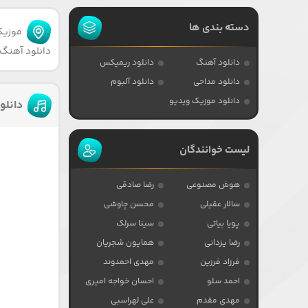
دسته بندی ها
موزیکا
دانلود آهنگ 
دانلود آهنگ
دانلود ریمیکس
دانلود مداحی
دانلود آلبوم
دانلود موزیک ویدیو
دانلو
لیست خوانندگان
هوش مصنوعی
رضا صادقی
سالار عقیلی
محسن چاوشی
پویا بیاتی
سینا سرلک
رضا یزدانی
همایون شجریان
فرزاد فرزین
مهدی احمدوند
احمد سلو
احسان خواجه امیری
مهدی مقدم
علی لهراسبی