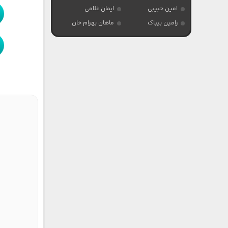
امین حبیبی
ایمان غلامی
رامین بیباک
ماهان بهرام خان