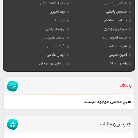
مرتضی پاشایی
روزبه نعمت الهی
محسن یاحقی
رضا شیری
بهنام علمشاهی
پازل بند
بنیامین بهادری
یوسف زمانی
حجت اشرف زاده
محمد علیزاده
شهاب مظفری
گرشا رضایی
امین حبیبی
ایمان غلامی
رامین بیباک
ماهان بهرام خان
وبلاگ
هیچ مطلبی موجود نیست.
جدیدترین مطالب