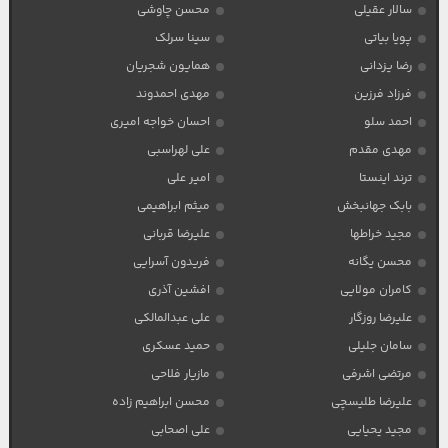
سالار عقیلی
محسن چاوشی
پویا بیاتی
سینا سرلک
رضا یزدانی
همایون شجریان
فرزاد فرزین
مهدی احمدوند
احمد سلو
احسان خواجه امیری
مهدی مقدم
علی لهراسبی
ترند اینستا
امیر علی
بابک جهانبخش
میثم ابراهیمی
مجید خراطها
علیرضا قربانی
محسن یگانه
فریدون آسرایی
کامران مولایی
افشین آذری
علیرضا روزگار
علی عبدالمالکی
سامان جلیلی
حمید عسکری
مرتضی اشرفی
مازیار فلاحی
علیرضا طلیسچی
محسن ابراهیم زاده
مجید یحیایی
علی اصحابی