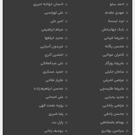
احمد سلو
احسان خواجه امیری
مهدی مقدم
علی لهراسبی
ترند اینستا
امیر علی
بابک جهانبخش
میثم ابراهیمی
علیرضا قربانی
مجید خراطها
محسن یگانه
فریدون آسرایی
کامران مولایی
افشین آذری
علیرضا روزگار
علی عبدالمالکی
سامان جلیلی
حمید عسکری
مرتضی اشرفی
مازیار فلاحی
علیرضا طلیسچی
محسن ابراهیم زاده
مجید یحیایی
علی اصحابی
مرتضی پاشایی
روزبه نعمت الهی
محسن یاحقی
رضا شیری
بهنام علمشاهی
پازل بند
بنیامین بهادری
یوسف زمانی