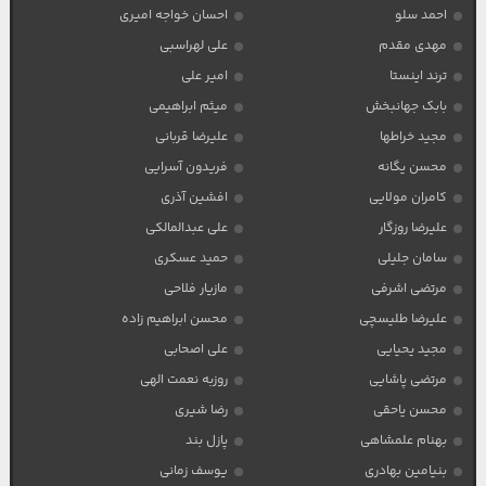
احمد سلو
احسان خواجه امیری
مهدی مقدم
علی لهراسبی
ترند اینستا
امیر علی
بابک جهانبخش
میثم ابراهیمی
مجید خراطها
علیرضا قربانی
محسن یگانه
فریدون آسرایی
کامران مولایی
افشین آذری
علیرضا روزگار
علی عبدالمالکی
سامان جلیلی
حمید عسکری
مرتضی اشرفی
مازیار فلاحی
علیرضا طلیسچی
محسن ابراهیم زاده
مجید یحیایی
علی اصحابی
مرتضی پاشایی
روزبه نعمت الهی
محسن یاحقی
رضا شیری
بهنام علمشاهی
پازل بند
بنیامین بهادری
یوسف زمانی