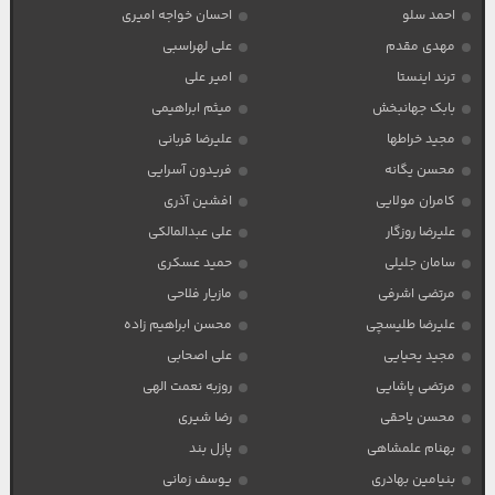
احمد سلو
احسان خواجه امیری
مهدی مقدم
علی لهراسبی
ترند اینستا
امیر علی
بابک جهانبخش
میثم ابراهیمی
مجید خراطها
علیرضا قربانی
محسن یگانه
فریدون آسرایی
کامران مولایی
افشین آذری
علیرضا روزگار
علی عبدالمالکی
سامان جلیلی
حمید عسکری
مرتضی اشرفی
مازیار فلاحی
علیرضا طلیسچی
محسن ابراهیم زاده
مجید یحیایی
علی اصحابی
مرتضی پاشایی
روزبه نعمت الهی
محسن یاحقی
رضا شیری
بهنام علمشاهی
پازل بند
بنیامین بهادری
یوسف زمانی