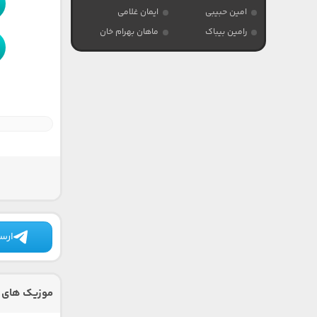
امین حبیبی
ایمان غلامی
رامین بیباک
ماهان بهرام خان
ارسا
موزیک های 