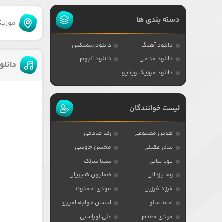
دسته بندی ها
موزیکا
دانلود آهنگ
دانلود ریمیکس
دانلود مداحی
دانلود آلبوم
دانلو
دانلود موزیک ویدیو
لیست خوانندگان
هوش مصنوعی
رضا صادقی
سالار عقیلی
محسن چاوشی
پویا بیاتی
سینا سرلک
رضا یزدانی
همایون شجریان
فرزاد فرزین
مهدی احمدوند
احمد سلو
احسان خواجه امیری
مهدی مقدم
علی لهراسبی