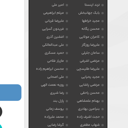
ترند اینستا
امیر علی
بابک جهانبخش
میثم ابراهیمی
مجید خراطها
علیرضا قربانی
محسن یگانه
فریدون آسرایی
کامران مولایی
افشین آذری
علیرضا روزگار
علی عبدالمالکی
سامان جلیلی
حمید عسکری
مرتضی اشرفی
مازیار فلاحی
علیرضا طلیسچی
محسن ابراهیم زاده
مجید یحیایی
علی اصحابی
مرتضی پاشایی
روزبه نعمت الهی
محسن یاحقی
رضا شیری
بهنام علمشاهی
پازل بند
بنیامین بهادری
یوسف زمانی
حجت اشرف زاده
محمد علیزاده
شهاب مظفری
گرشا رضایی