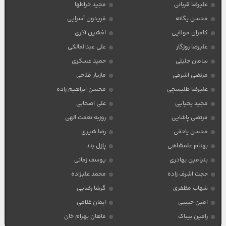
علیرضا قربانی
مجید خراطها
محسن یگانه
فریدون آسرایی
کامران مولایی
افشین آذری
علیرضا روزگار
علی عبدالمالکی
سامان جلیلی
حمید عسکری
مرتضی اشرفی
مازیار فلاحی
علیرضا طلیسچی
محسن ابراهیم زاده
مجید یحیایی
علی اصحابی
مرتضی پاشایی
روزبه نعمت الهی
محسن یاحقی
رضا شیری
بهنام علمشاهی
پازل بند
بنیامین بهادری
یوسف زمانی
حجت اشرف زاده
محمد علیزاده
شهاب مظفری
گرشا رضایی
امین حبیبی
ایمان غلامی
رامین بیباک
ماهان بهرام خان