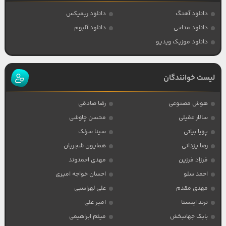
دانلود آهنگ
دانلود ریمیکس
دانلود مداحی
دانلود آلبوم
دانلود موزیک ویدیو
لیست خوانندگان
هوش مصنوعی
رضا صادقی
سالار عقیلی
محسن چاوشی
پویا بیاتی
سینا سرلک
رضا یزدانی
همایون شجریان
فرزاد فرزین
مهدی احمدوند
احمد سلو
احسان خواجه امیری
مهدی مقدم
علی لهراسبی
ترند اینستا
امیر علی
بابک جهانبخش
میثم ابراهیمی