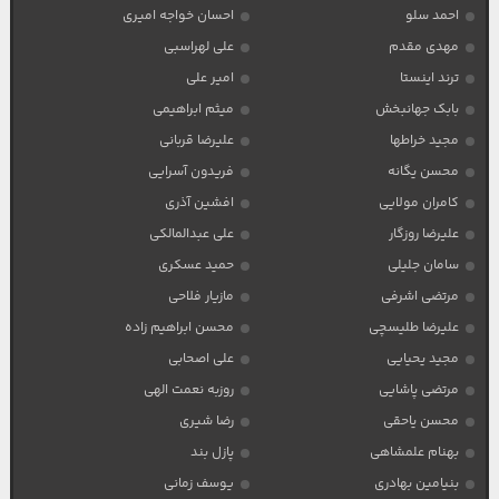
احمد سلو
احسان خواجه امیری
مهدی مقدم
علی لهراسبی
ترند اینستا
امیر علی
بابک جهانبخش
میثم ابراهیمی
مجید خراطها
علیرضا قربانی
محسن یگانه
فریدون آسرایی
کامران مولایی
افشین آذری
علیرضا روزگار
علی عبدالمالکی
سامان جلیلی
حمید عسکری
مرتضی اشرفی
مازیار فلاحی
علیرضا طلیسچی
محسن ابراهیم زاده
مجید یحیایی
علی اصحابی
مرتضی پاشایی
روزبه نعمت الهی
محسن یاحقی
رضا شیری
بهنام علمشاهی
پازل بند
بنیامین بهادری
یوسف زمانی