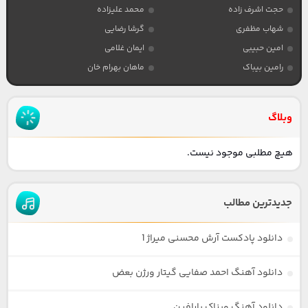
حجت اشرف زاده
محمد علیزاده
شهاب مظفری
گرشا رضایی
امین حبیبی
ایمان غلامی
رامین بیباک
ماهان بهرام خان
وبلاگ
هیچ مطلبی موجود نیست.
جدیدترین مطالب
دانلود پادکست آرش محسنی میراژ 1
دانلود آهنگ احمد صفایی گیتار ورژن بعض
دانلود آهنگ ویناک پارافین