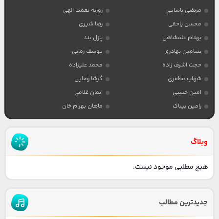
مرتضی پاشایی
روزبه نعمت الهی
محسن یاحقی
رضا شیری
بهنام علمشاهی
پازل بند
بنیامین بهادری
یوسف زمانی
حجت اشرف زاده
محمد علیزاده
شهاب مظفری
گرشا رضایی
امین حبیبی
ایمان غلامی
رامین بیباک
ماهان بهرام خان
وبلاگ
هیچ مطلبی موجود نیست.
جدیدترین مطالب