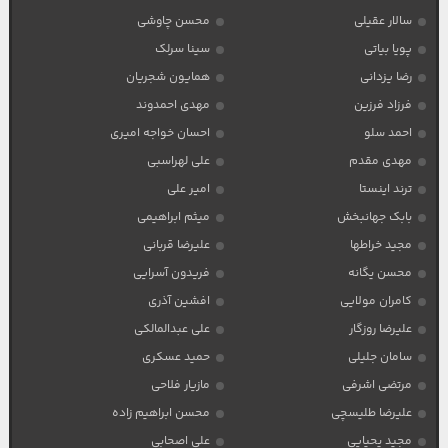
سالار عقیلی
محسن چاوشی
پویا بیاتی
سینا سرلک
رضا یزدانی
همایون شجریان
فرزاد فرزین
مهدی احمدوند
احمد سلو
احسان خواجه امیری
مهدی مقدم
علی لهراسبی
ترند اینستا
امیر علی
بابک جهانبخش
میثم ابراهیمی
مجید خراطها
علیرضا قربانی
محسن یگانه
فریدون آسرایی
کامران مولایی
افشین آذری
علیرضا روزگار
علی عبدالمالکی
سامان جلیلی
حمید عسکری
مرتضی اشرفی
مازیار فلاحی
علیرضا طلیسچی
محسن ابراهیم زاده
مجید یحیایی
علی اصحابی