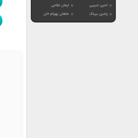
امین حبیبی
ایمان غلامی
رامین بیباک
ماهان بهرام خان