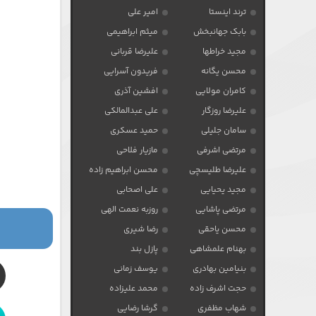
ترند اینستا
امیر علی
بابک جهانبخش
میثم ابراهیمی
مجید خراطها
علیرضا قربانی
محسن یگانه
فریدون آسرایی
کامران مولایی
افشین آذری
علیرضا روزگار
علی عبدالمالکی
سامان جلیلی
حمید عسکری
مرتضی اشرفی
مازیار فلاحی
علیرضا طلیسچی
محسن ابراهیم زاده
مجید یحیایی
علی اصحابی
مرتضی پاشایی
روزبه نعمت الهی
محسن یاحقی
رضا شیری
بهنام علمشاهی
پازل بند
بنیامین بهادری
یوسف زمانی
حجت اشرف زاده
محمد علیزاده
شهاب مظفری
گرشا رضایی