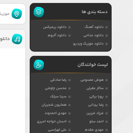
دسته بندی ها
موزیکا
دانلود آهنگ
دانلود ریمیکس
دانلود مداحی
دانلود آلبوم
دانلو
دانلود موزیک ویدیو
لیست خوانندگان
هوش مصنوعی
رضا صادقی
سالار عقیلی
محسن چاوشی
پویا بیاتی
سینا سرلک
رضا یزدانی
همایون شجریان
فرزاد فرزین
مهدی احمدوند
احمد سلو
احسان خواجه امیری
مهدی مقدم
علی لهراسبی