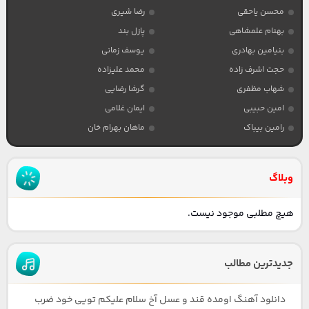
محسن یاحقی
رضا شیری
بهنام علمشاهی
پازل بند
بنیامین بهادری
یوسف زمانی
حجت اشرف زاده
محمد علیزاده
شهاب مظفری
گرشا رضایی
امین حبیبی
ایمان غلامی
رامین بیباک
ماهان بهرام خان
وبلاگ
هیچ مطلبی موجود نیست.
جدیدترین مطالب
دانلود آهنگ اومده قند و عسل آخ سلام علیکم تویی خود ضرب