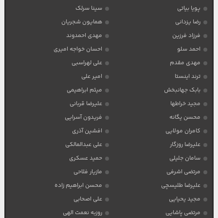
پویا بیاتی
سینا سرلک
رضا یزدانی
همایون شجریان
فرزاد فرزین
مهدی احمدوند
احمد سلو
احسان خواجه امیری
مهدی مقدم
علی لهراسبی
ترند اینستا
امیر علی
بابک جهانبخش
میثم ابراهیمی
مجید خراطها
علیرضا قربانی
محسن یگانه
فریدون آسرایی
کامران مولایی
افشین آذری
علیرضا روزگار
علی عبدالمالکی
سامان جلیلی
حمید عسکری
مرتضی اشرفی
مازیار فلاحی
علیرضا طلیسچی
محسن ابراهیم زاده
مجید یحیایی
علی اصحابی
مرتضی پاشایی
روزبه نعمت الهی