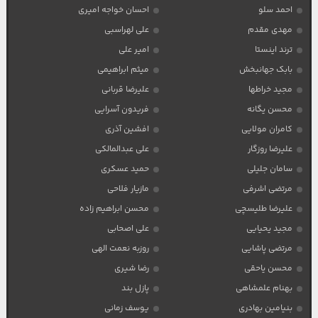
احمد سلو
احسان خواجه امیری
مهدی مقدم
علی لهراسبی
ترند اینستا
امیر علی
بابک جهانبخش
میثم ابراهیمی
مجید خراطها
علیرضا قربانی
محسن یگانه
فریدون آسرایی
کامران مولایی
افشین آذری
علیرضا روزگار
علی عبدالمالکی
سامان جلیلی
حمید عسکری
مرتضی اشرفی
مازیار فلاحی
علیرضا طلیسچی
محسن ابراهیم زاده
مجید یحیایی
علی اصحابی
مرتضی پاشایی
روزبه نعمت الهی
محسن یاحقی
رضا شیری
بهنام علمشاهی
پازل بند
بنیامین بهادری
یوسف زمانی