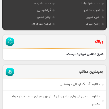
حجت اشرف زاده
محمد علیزاده
شهاب مظفری
گرشا رضایی
امین حبیبی
ایمان غلامی
رامین بیباک
ماهان بهرام خان
وبلاگ
هیچ مطلبی موجود نیست.
جدیدترین مطالب
دانلود آهنگ اردلان دوقطبی
دانلود مداحی ای وای از این دل کمتر بزن سر ای سینه بر در جواد
مقدم