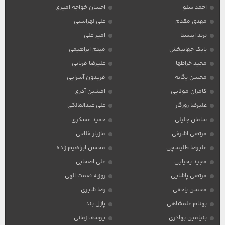
احمد سلو
احسان خواجه امیری
مهدی مقدم
علی لهراسبی
ترند اینستا
امیر علی
بابک جهانبخش
میثم ابراهیمی
مجید خراطها
علیرضا قربانی
محسن یگانه
فریدون آسرایی
کامران مولایی
افشین آذری
علیرضا روزگار
علی عبدالمالکی
سامان جلیلی
حمید عسکری
مرتضی اشرفی
مازیار فلاحی
علیرضا طلیسچی
محسن ابراهیم زاده
مجید یحیایی
علی اصحابی
مرتضی پاشایی
روزبه نعمت الهی
محسن یاحقی
رضا شیری
بهنام علمشاهی
پازل بند
بنیامین بهادری
یوسف زمانی