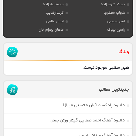
حجت اشرف زاده
محمد علیزاده
شهاب مظفری
گرشا رضایی
امین حبیبی
ایمان غلامی
رامین بیباک
ماهان بهرام خان
وبلاگ
هیچ مطلبی موجود نیست.
جدیدترین مطالب
دانلود پادکست آرش محسنی میراژ 1
دانلود آهنگ احمد صفایی گیتار ورژن بعض
دانلود آهنگ ویناک پارافین