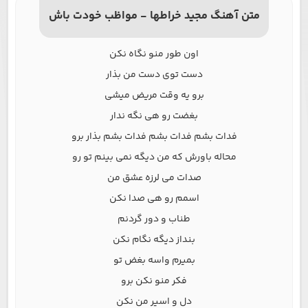
متن آهنگ مجید خراطها - مواظب خودت باش
اون طور منو نگاه نکن
دست توی دست من بذار
برو یه وقت مریض میشی
بغضت رو هی نگه ندار
فدات بشم فدات بشم فدات بشم بذار برو
محاله باورش که من دیگه نمی بینم تو رو
صدات می لرزه عشق من
اسمم رو هی صدا نکن
طناب و دور گردنم
بنداز دیگه نگام نکن
بمیرم واسه بغض تو
فکر منو نکن برو
دل و اسیر من نکن