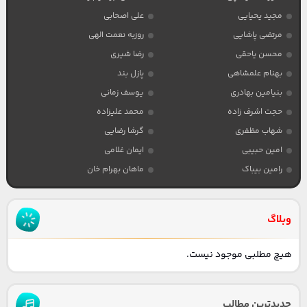
مجید یحیایی
علی اصحابی
مرتضی پاشایی
روزبه نعمت الهی
محسن یاحقی
رضا شیری
بهنام علمشاهی
پازل بند
بنیامین بهادری
یوسف زمانی
حجت اشرف زاده
محمد علیزاده
شهاب مظفری
گرشا رضایی
امین حبیبی
ایمان غلامی
رامین بیباک
ماهان بهرام خان
وبلاگ
هیچ مطلبی موجود نیست.
جدیدترین مطالب