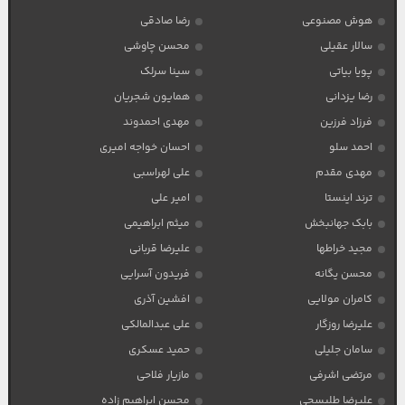
هوش مصنوعی
رضا صادقی
سالار عقیلی
محسن چاوشی
پویا بیاتی
سینا سرلک
رضا یزدانی
همایون شجریان
فرزاد فرزین
مهدی احمدوند
احمد سلو
احسان خواجه امیری
مهدی مقدم
علی لهراسبی
ترند اینستا
امیر علی
بابک جهانبخش
میثم ابراهیمی
مجید خراطها
علیرضا قربانی
محسن یگانه
فریدون آسرایی
کامران مولایی
افشین آذری
علیرضا روزگار
علی عبدالمالکی
سامان جلیلی
حمید عسکری
مرتضی اشرفی
مازیار فلاحی
علیرضا طلیسچی
محسن ابراهیم زاده