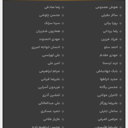
هوش مصنوعی
رضا صادقی
سالار عقیلی
محسن چاوشی
پویا بیاتی
سینا سرلک
رضا یزدانی
همایون شجریان
فرزاد فرزین
مهدی احمدوند
احمد سلو
احسان خواجه امیری
مهدی مقدم
علی لهراسبی
ترند اینستا
امیر علی
بابک جهانبخش
میثم ابراهیمی
مجید خراطها
علیرضا قربانی
محسن یگانه
فریدون آسرایی
کامران مولایی
افشین آذری
علیرضا روزگار
علی عبدالمالکی
سامان جلیلی
حمید عسکری
مرتضی اشرفی
مازیار فلاحی
علیرضا طلیسچی
محسن ابراهیم زاده