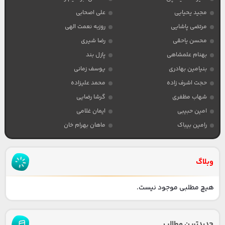
مجید یحیایی
علی اصحابی
مرتضی پاشایی
روزبه نعمت الهی
محسن یاحقی
رضا شیری
بهنام علمشاهی
پازل بند
بنیامین بهادری
یوسف زمانی
حجت اشرف زاده
محمد علیزاده
شهاب مظفری
گرشا رضایی
امین حبیبی
ایمان غلامی
رامین بیباک
ماهان بهرام خان
وبلاگ
هیچ مطلبی موجود نیست.
جدیدترین مطالب