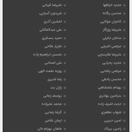
مجید خراطها
علیرضا قربانی
محسن یگانه
فریدون آسرایی
کامران مولایی
افشین آذری
علیرضا روزگار
علی عبدالمالکی
سامان جلیلی
حمید عسکری
مرتضی اشرفی
مازیار فلاحی
علیرضا طلیسچی
محسن ابراهیم زاده
مجید یحیایی
علی اصحابی
مرتضی پاشایی
روزبه نعمت الهی
محسن یاحقی
رضا شیری
بهنام علمشاهی
پازل بند
بنیامین بهادری
یوسف زمانی
حجت اشرف زاده
محمد علیزاده
شهاب مظفری
گرشا رضایی
امین حبیبی
ایمان غلامی
رامین بیباک
ماهان بهرام خان