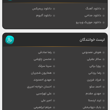
دانلود آهنگ
دانلود ریمیکس
دانلود مداحی
دانلود آلبوم
دانلود موزیک ویدیو
لیست خوانندگان
هوش مصنوعی
رضا صادقی
سالار عقیلی
محسن چاوشی
پویا بیاتی
سینا سرلک
رضا یزدانی
همایون شجریان
فرزاد فرزین
مهدی احمدوند
احمد سلو
احسان خواجه امیری
مهدی مقدم
علی لهراسبی
ترند اینستا
امیر علی
بابک جهانبخش
میثم ابراهیمی