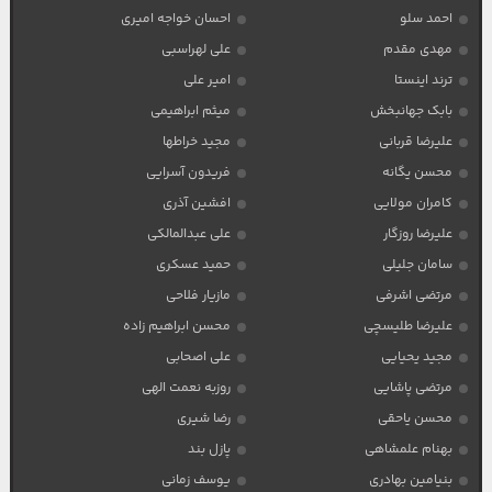
احمد سلو
احسان خواجه امیری
مهدی مقدم
علی لهراسبی
ترند اینستا
امیر علی
بابک جهانبخش
میثم ابراهیمی
علیرضا قربانی
مجید خراطها
محسن یگانه
فریدون آسرایی
کامران مولایی
افشین آذری
علیرضا روزگار
علی عبدالمالکی
سامان جلیلی
حمید عسکری
مرتضی اشرفی
مازیار فلاحی
علیرضا طلیسچی
محسن ابراهیم زاده
مجید یحیایی
علی اصحابی
مرتضی پاشایی
روزبه نعمت الهی
محسن یاحقی
رضا شیری
بهنام علمشاهی
پازل بند
بنیامین بهادری
یوسف زمانی