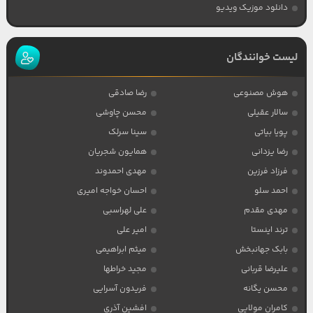
دانلود موزیک ویدیو
لیست خوانندگان
هوش مصنوعی
رضا صادقی
سالار عقیلی
محسن چاوشی
پویا بیاتی
سینا سرلک
رضا یزدانی
همایون شجریان
فرزاد فرزین
مهدی احمدوند
احمد سلو
احسان خواجه امیری
مهدی مقدم
علی لهراسبی
ترند اینستا
امیر علی
بابک جهانبخش
میثم ابراهیمی
علیرضا قربانی
مجید خراطها
محسن یگانه
فریدون آسرایی
کامران مولایی
افشین آذری