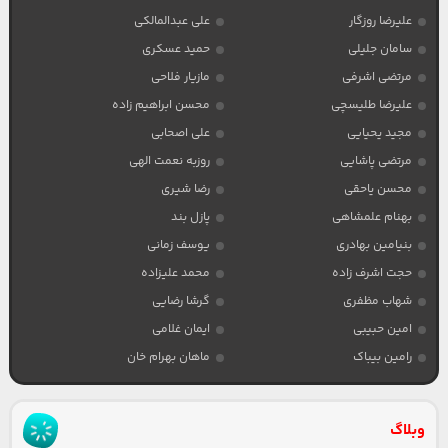
علیرضا روزگار
علی عبدالمالکی
سامان جلیلی
حمید عسکری
مرتضی اشرفی
مازیار فلاحی
علیرضا طلیسچی
محسن ابراهیم زاده
مجید یحیایی
علی اصحابی
مرتضی پاشایی
روزبه نعمت الهی
محسن یاحقی
رضا شیری
بهنام علمشاهی
پازل بند
بنیامین بهادری
یوسف زمانی
حجت اشرف زاده
محمد علیزاده
شهاب مظفری
گرشا رضایی
امین حبیبی
ایمان غلامی
رامین بیباک
ماهان بهرام خان
وبلاگ