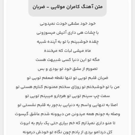
متن آهنگ کامران مولایی - ضربان
خود خود عشقی خودت نمیدونی
با چشات هی داری آتیش میسوزونی
چقده خوشبینم با تو به آینده شبیه
ماه میشی لبات که میخنده
مگه تو این دنیا کسی شبیهت هست
تصورم از عشق خود تو بودی و بس
ضربان قلبم تویی تو تنها نقطه ضعفم تویی تو
من با تو خوشبختم تو روزای سختم ممنونم کنارم هستی تو
سمت چپ سینم تویی تو هرجارو میبینم تویی تو
اصلا به تنهایی واسم یه دنیایی بدجور به قلبم نشستی تو
وصله به جونم همه میدونن من دیوونه شدم عاشق گیسوت
تا منو داری نمیذارم که خم بیاری حتی یک بارم به ابروت
کل دردامو بردی از یادم چون نگاه تو خودش درمونه