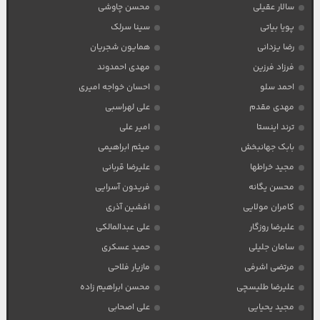
سالار عقیلی
محسن چاوشی
پویا بیاتی
سینا سرلک
رضا یزدانی
همایون شجریان
فرزاد فرزین
مهدی احمدوند
احمد سلو
احسان خواجه امیری
مهدی مقدم
علی لهراسبی
ترند اینستا
امیر علی
بابک جهانبخش
میثم ابراهیمی
مجید خراطها
علیرضا قربانی
محسن یگانه
فریدون آسرایی
کامران مولایی
افشین آذری
علیرضا روزگار
علی عبدالمالکی
سامان جلیلی
حمید عسکری
مرتضی اشرفی
مازیار فلاحی
علیرضا طلیسچی
محسن ابراهیم زاده
مجید یحیایی
علی اصحابی