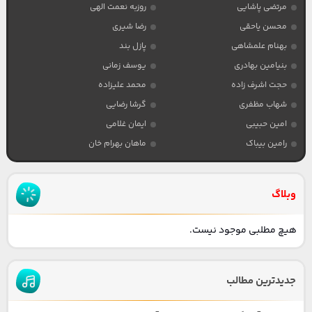
مرتضی پاشایی
روزبه نعمت الهی
محسن یاحقی
رضا شیری
بهنام علمشاهی
پازل بند
بنیامین بهادری
یوسف زمانی
حجت اشرف زاده
محمد علیزاده
شهاب مظفری
گرشا رضایی
امین حبیبی
ایمان غلامی
رامین بیباک
ماهان بهرام خان
وبلاگ
هیچ مطلبی موجود نیست.
جدیدترین مطالب