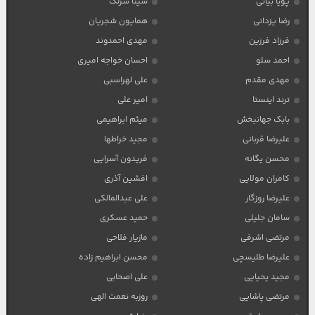
پویا بیاتی
سینا سرلک
رضا یزدانی
همایون شجریان
فرزاد فرزین
مهدی احمدوند
احمد سلو
احسان خواجه امیری
مهدی مقدم
علی لهراسبی
ترند اینستا
امیر علی
بابک جهانبخش
میثم ابراهیمی
علیرضا قربانی
مجید خراطها
محسن یگانه
فریدون آسرایی
کامران مولایی
افشین آذری
علیرضا روزگار
علی عبدالمالکی
سامان جلیلی
حمید عسکری
مرتضی اشرفی
مازیار فلاحی
علیرضا طلیسچی
محسن ابراهیم زاده
مجید یحیایی
علی اصحابی
مرتضی پاشایی
روزبه نعمت الهی