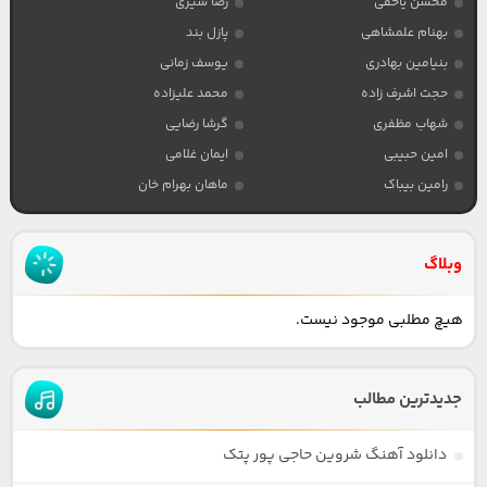
محسن یاحقی
رضا شیری
بهنام علمشاهی
پازل بند
بنیامین بهادری
یوسف زمانی
حجت اشرف زاده
محمد علیزاده
شهاب مظفری
گرشا رضایی
امین حبیبی
ایمان غلامی
رامین بیباک
ماهان بهرام خان
وبلاگ
هیچ مطلبی موجود نیست.
جدیدترین مطالب
دانلود آهنگ شروین حاجی پور پتک