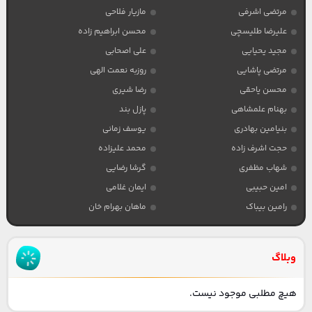
مرتضی اشرفی
مازیار فلاحی
علیرضا طلیسچی
محسن ابراهیم زاده
مجید یحیایی
علی اصحابی
مرتضی پاشایی
روزبه نعمت الهی
محسن یاحقی
رضا شیری
بهنام علمشاهی
پازل بند
بنیامین بهادری
یوسف زمانی
حجت اشرف زاده
محمد علیزاده
شهاب مظفری
گرشا رضایی
امین حبیبی
ایمان غلامی
رامین بیباک
ماهان بهرام خان
وبلاگ
هیچ مطلبی موجود نیست.