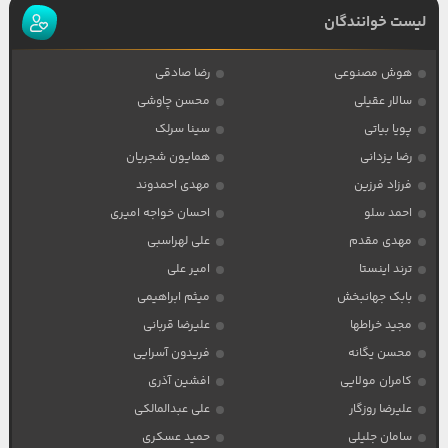
لیست خوانندگان
هوش مصنوعی
رضا صادقی
سالار عقیلی
محسن چاوشی
پویا بیاتی
سینا سرلک
رضا یزدانی
همایون شجریان
فرزاد فرزین
مهدی احمدوند
احمد سلو
احسان خواجه امیری
مهدی مقدم
علی لهراسبی
ترند اینستا
امیر علی
بابک جهانبخش
میثم ابراهیمی
مجید خراطها
علیرضا قربانی
محسن یگانه
فریدون آسرایی
کامران مولایی
افشین آذری
علیرضا روزگار
علی عبدالمالکی
سامان جلیلی
حمید عسکری