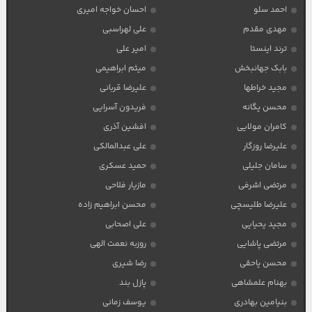
احمد سلو
احسان خواجه امیری
مهدی مقدم
علی لهراسبی
ترند اینستا
امیر علی
بابک جهانبخش
میثم ابراهیمی
مجید خراطها
علیرضا قربانی
محسن یگانه
فریدون آسرایی
کامران مولایی
افشین آذری
علیرضا روزگار
علی عبدالمالکی
سامان جلیلی
حمید عسکری
مرتضی اشرفی
مازیار فلاحی
علیرضا طلیسچی
محسن ابراهیم زاده
مجید یحیایی
علی اصحابی
مرتضی پاشایی
روزبه نعمت الهی
محسن یاحقی
رضا شیری
بهنام علمشاهی
پازل بند
بنیامین بهادری
یوسف زمانی