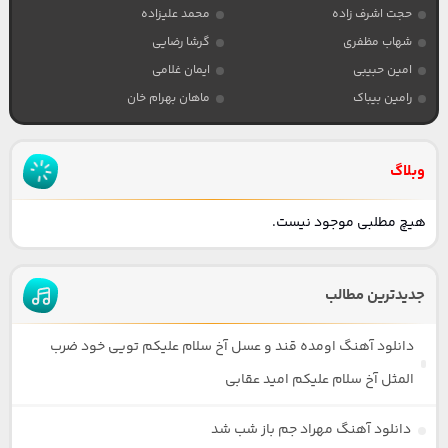
حجت اشرف زاده
محمد علیزاده
شهاب مظفری
گرشا رضایی
امین حبیبی
ایمان غلامی
رامین بیباک
ماهان بهرام خان
وبلاگ
هیچ مطلبی موجود نیست.
جدیدترین مطالب
دانلود آهنگ اومده قند و عسل آخ سلام علیکم تویی خود ضرب
المثل آخ سلام علیکم امید عقابی
دانلود آهنگ مهراد جم باز شب شد