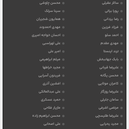
سالار عقیلی
محسن چاوشی
پویا بیاتی
سینا سرلک
رضا یزدانی
همایون شجریان
فرزاد فرزین
مهدی احمدوند
احمد سلو
احسان خواجه امیری
مهدی مقدم
علی لهراسبی
ترند اینستا
امیر علی
بابک جهانبخش
میثم ابراهیمی
علیرضا قربانی
مجید خراطها
محسن یگانه
فریدون آسرایی
کامران مولایی
افشین آذری
علیرضا روزگار
علی عبدالمالکی
سامان جلیلی
حمید عسکری
مرتضی اشرفی
مازیار فلاحی
علیرضا طلیسچی
محسن ابراهیم زاده
مجید یحیایی
علی اصحابی