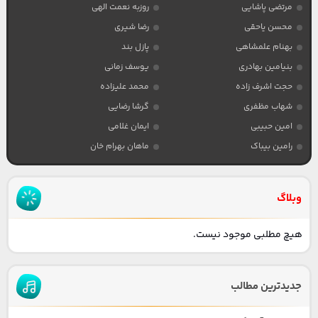
مرتضی پاشایی
روزبه نعمت الهی
محسن یاحقی
رضا شیری
بهنام علمشاهی
پازل بند
بنیامین بهادری
یوسف زمانی
حجت اشرف زاده
محمد علیزاده
شهاب مظفری
گرشا رضایی
امین حبیبی
ایمان غلامی
رامین بیباک
ماهان بهرام خان
وبلاگ
هیچ مطلبی موجود نیست.
جدیدترین مطالب