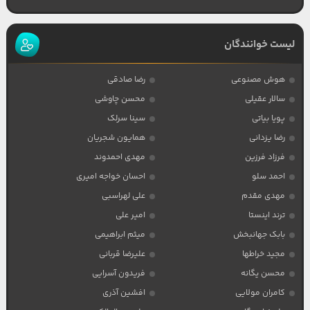
لیست خوانندگان
هوش مصنوعی
رضا صادقی
سالار عقیلی
محسن چاوشی
پویا بیاتی
سینا سرلک
رضا یزدانی
همایون شجریان
فرزاد فرزین
مهدی احمدوند
احمد سلو
احسان خواجه امیری
مهدی مقدم
علی لهراسبی
ترند اینستا
امیر علی
بابک جهانبخش
میثم ابراهیمی
مجید خراطها
علیرضا قربانی
محسن یگانه
فریدون آسرایی
کامران مولایی
افشین آذری