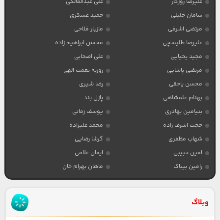
علیرضا روزگار
علی عبدالمالکی
سامان جلیلی
حمید عسکری
مرتضی اشرفی
مازیار فلاحی
علیرضا طلیسچی
محسن ابراهیم زاده
مجید یحیایی
علی اصحابی
مرتضی پاشایی
روزبه نعمت الهی
محسن یاحقی
رضا شیری
بهنام علمشاهی
پازل بند
بنیامین بهادری
یوسف زمانی
حجت اشرف زاده
محمد علیزاده
شهاب مظفری
گرشا رضایی
امین حبیبی
ایمان غلامی
رامین بیباک
ماهان بهرام خان
وبلاگ