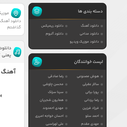
دسته بندی ها
موزیکا
دانلود آهنگ 
دانلود آهنگ
دانلود ریمیکس
گذاشتم
دانلود مداحی
دانلود آلبوم
دانلود موزیک ویدیو
دانلود
یعنی 
لیست خوانندگان
آهنگ م
هوش مصنوعی
رضا صادقی
سالار عقیلی
محسن چاوشی
پویا بیاتی
سینا سرلک
et
رضا یزدانی
همایون شجریان
فرزاد فرزین
مهدی احمدوند
احمد سلو
احسان خواجه امیری
مهدی مقدم
علی لهراسبی