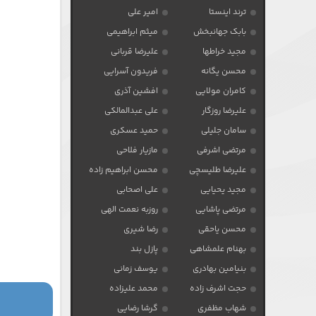
ترند اینستا
امیر علی
بابک جهانبخش
میثم ابراهیمی
مجید خراطها
علیرضا قربانی
محسن یگانه
فریدون آسرایی
کامران مولایی
افشین آذری
علیرضا روزگار
علی عبدالمالکی
سامان جلیلی
حمید عسکری
مرتضی اشرفی
مازیار فلاحی
علیرضا طلیسچی
محسن ابراهیم زاده
مجید یحیایی
علی اصحابی
مرتضی پاشایی
روزبه نعمت الهی
محسن یاحقی
رضا شیری
بهنام علمشاهی
پازل بند
بنیامین بهادری
یوسف زمانی
حجت اشرف زاده
محمد علیزاده
شهاب مظفری
گرشا رضایی