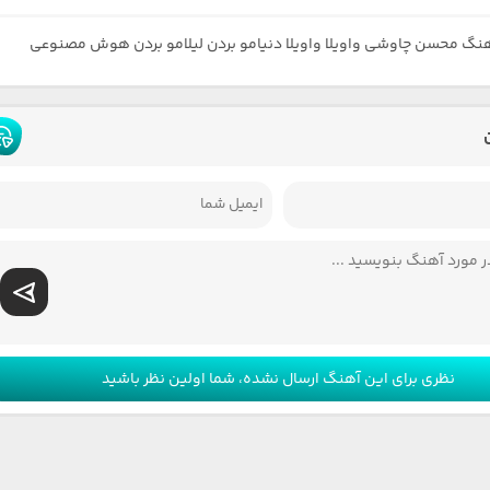
هنگ محسن چاوشی واویلا واویلا دنیامو بردن لیلامو بردن هوش مصنوعی
نظری برای این آهنگ ارسال نشده، شما اولین نظر باشید