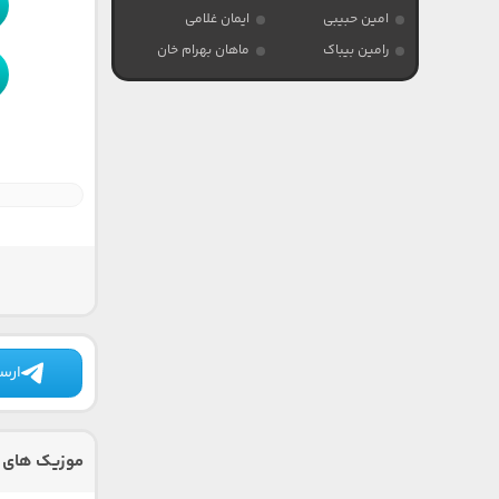
امین حبیبی
ایمان غلامی
رامین بیباک
ماهان بهرام خان
ارسا
موزیک های د