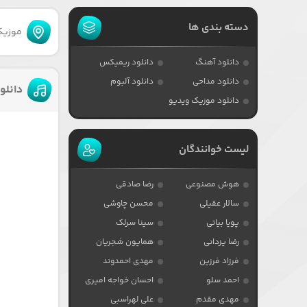
دسته بندی ها
موزیکا
دانلود آهنگ
دانلود ریمیکس
دانلود مداحی
دانلود آلبوم
دانلو
دانلود موزیک ویدیو
لیست خوانندگان
هوش مصنوعی
رضا صادقی
سالار عقیلی
محسن چاوشی
پویا بیاتی
سینا سرلک
رضا یزدانی
همایون شجریان
فرزاد فرزین
مهدی احمدوند
احمد سلو
احسان خواجه امیری
مهدی مقدم
علی لهراسبی