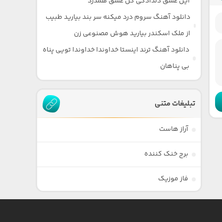
این عشق دلدادگی گل عشق همدرد
دانلود آهنگ سروم درد میکنه سر بند بیارید طبیب
از ملک اسکندر بیارید هوش مصنوعی زن
دانلود آهنگ ترند اینستا خداوندا خداوندا تویی پناه
بی پناهان
تبلیغات متنی
آراز هاست
برج خنک کننده
فاز موزیک