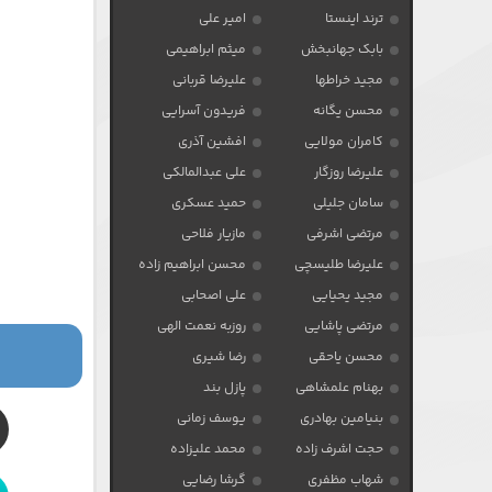
ترند اینستا
امیر علی
بابک جهانبخش
میثم ابراهیمی
مجید خراطها
علیرضا قربانی
محسن یگانه
فریدون آسرایی
کامران مولایی
افشین آذری
علیرضا روزگار
علی عبدالمالکی
سامان جلیلی
حمید عسکری
مرتضی اشرفی
مازیار فلاحی
علیرضا طلیسچی
محسن ابراهیم زاده
مجید یحیایی
علی اصحابی
مرتضی پاشایی
روزبه نعمت الهی
محسن یاحقی
رضا شیری
بهنام علمشاهی
پازل بند
بنیامین بهادری
یوسف زمانی
حجت اشرف زاده
محمد علیزاده
شهاب مظفری
گرشا رضایی