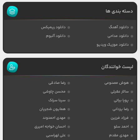
دسته بندی ها
دانلود آهنگ
دانلود ریمیکس
دانلود مداحی
دانلود آلبوم
دانلود موزیک ویدیو
لیست خوانندگان
هوش مصنوعی
رضا صادقی
سالار عقیلی
محسن چاوشی
پویا بیاتی
سینا سرلک
رضا یزدانی
همایون شجریان
فرزاد فرزین
مهدی احمدوند
احمد سلو
احسان خواجه امیری
مهدی مقدم
علی لهراسبی