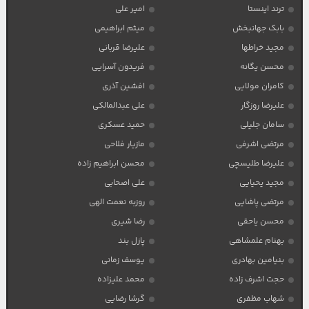
ترند اینستا
امیر علی
بابک جهانبخش
میثم ابراهیمی
مجید خراطها
علیرضا قربانی
محسن یگانه
فریدون آسرایی
کامران مولایی
افشین آذری
علیرضا روزگار
علی عبدالمالکی
سامان جلیلی
حمید عسکری
مرتضی اشرفی
مازیار فلاحی
علیرضا طلیسچی
محسن ابراهیم زاده
مجید یحیایی
علی اصحابی
مرتضی پاشایی
روزبه نعمت الهی
محسن یاحقی
رضا شیری
بهنام علمشاهی
پازل بند
بنیامین بهادری
یوسف زمانی
حجت اشرف زاده
محمد علیزاده
شهاب مظفری
گرشا رضایی