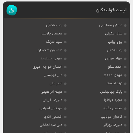
لیست خوانندگان
هوش مصنوعی
رضا صادقی
سالار عقیلی
محسن چاوشی
پویا بیاتی
سینا سرلک
رضا یزدانی
همایون شجریان
فرزاد فرزین
مهدی احمدوند
احمد سلو
احسان خواجه امیری
مهدی مقدم
علی لهراسبی
ترند اینستا
امیر علی
بابک جهانبخش
میثم ابراهیمی
مجید خراطها
علیرضا قربانی
محسن یگانه
فریدون آسرایی
کامران مولایی
افشین آذری
علیرضا روزگار
علی عبدالمالکی