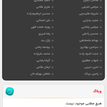
سامان جلیلی
حمید عسکری
مرتضی اشرفی
مازیار فلاحی
علیرضا طلیسچی
محسن ابراهیم زاده
مجید یحیایی
علی اصحابی
مرتضی پاشایی
روزبه نعمت الهی
محسن یاحقی
رضا شیری
بهنام علمشاهی
پازل بند
بنیامین بهادری
یوسف زمانی
حجت اشرف زاده
محمد علیزاده
شهاب مظفری
گرشا رضایی
امین حبیبی
ایمان غلامی
رامین بیباک
ماهان بهرام خان
وبلاگ
هیچ مطلبی موجود نیست.