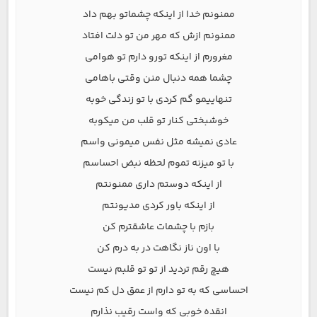
ممنونم خدا از اینکه چشماتو بهم داد
ممنونم ازش که مهر من تو دلت افتاد
مغرورم از اینکه تورو دارم تو هوامی
چشما همه دنبال منن وقتی باهامی
تنهاییمو گم کردی با تو زندگی خوبه
خوشبختی کنار تو قلب من میکوبه
عادی نمیشه مثل نفس میمونی واسم
با تو میزنه تموم لحظه نبض احساسم
از اینکه دوستم داری ممنونتم
از اینکه باور کردی مدیونتم
بازم با چشمات عاشقترم کن
با اون ناز نگاهت در به درم کن
هیچ رقم تردید از تو تو قلبم نیست
احساسی که به تو دارم از عمق دل کم نیست
انقده خوبی که واست رقیب نذارم