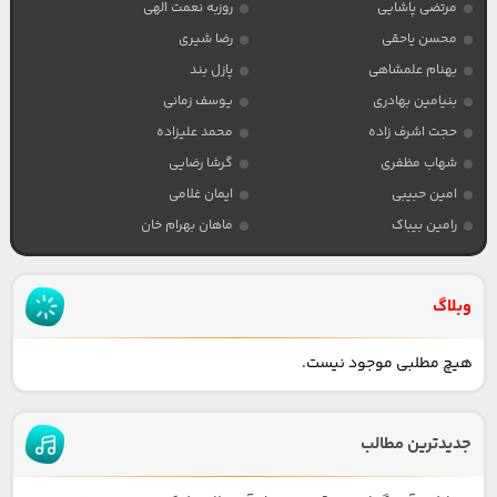
مرتضی پاشایی
روزبه نعمت الهی
محسن یاحقی
رضا شیری
بهنام علمشاهی
پازل بند
بنیامین بهادری
یوسف زمانی
حجت اشرف زاده
محمد علیزاده
شهاب مظفری
گرشا رضایی
امین حبیبی
ایمان غلامی
رامین بیباک
ماهان بهرام خان
وبلاگ
هیچ مطلبی موجود نیست.
جدیدترین مطالب