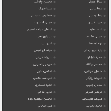
سالار عقیلی
محسن چاوشی
پویا بیاتی
سینا سرلک
رضا یزدانی
همایون شجریان
فرزاد فرزین
مهدی احمدوند
احمد سلو
احسان خواجه امیری
مهدی مقدم
علی لهراسبی
ترند اینستا
امیر علی
بابک جهانبخش
میثم ابراهیمی
مجید خراطها
علیرضا قربانی
محسن یگانه
فریدون آسرایی
کامران مولایی
افشین آذری
علیرضا روزگار
علی عبدالمالکی
سامان جلیلی
حمید عسکری
مرتضی اشرفی
مازیار فلاحی
علیرضا طلیسچی
محسن ابراهیم زاده
مجید یحیایی
علی اصحابی